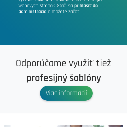
webových stránok. Stačí sa
prihlásiť do
administrácie
a môžete začať.
Odporúčame využiť tiež
profesijný šablóny
Viac informácií