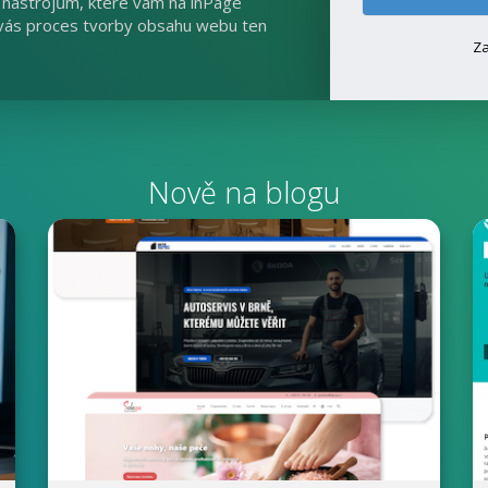
I nástrojům, které vám na inPage
 vás proces tvorby obsahu webu ten
Za
Nově na blogu