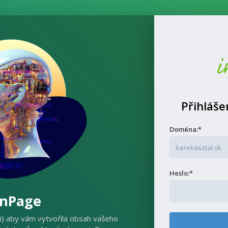
Přihláše
Doména:*
Heslo:*
inPage
ci) aby vám vytvořila obsah vašeho