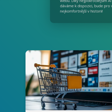
webu. Díky nejpokročilejším A
dáváme k dispozici, bude pro
nejkomfortnější v historii!