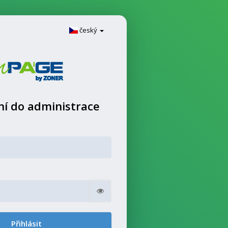
český
ní do administrace
Zobrazit